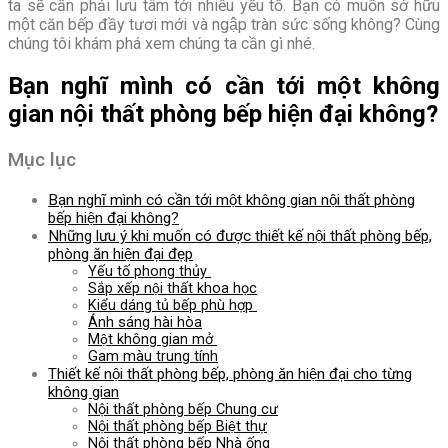
ta sẽ cần phải lưu tâm tới nhiều yếu tố. Bạn có muốn sở hữu
một căn bếp đầy tươi mới và ngập tràn sức sống không? Cùng
chúng tôi khám phá xem chúng ta cần gì nhé.
Bạn nghĩ mình có cần tới một không
gian nội thất phòng bếp hiện đại không?
Mục lục
Bạn nghĩ mình có cần tới một không gian nội thất phòng
bếp hiện đại không?
Những lưu ý khi muốn có được thiết kế nội thất phòng bếp,
phòng ăn hiện đại đẹp
Yếu tố phong thủy
Sắp xếp nội thất khoa học
Kiểu dáng tủ bếp phù hợp
Ánh sáng hài hòa
Một không gian mở
Gam màu trung tính
Thiết kế nội thất phòng bếp, phòng ăn hiện đại cho từng
không gian
Nội thất phòng bếp Chung cư
Nội thất phòng bếp Biệt thự
Nội thất phòng bếp Nhà ống