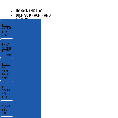
HỒ SƠ NĂNG LỰC
DỊCH VỤ KHÁCH HÀNG
LIÊN HỆ
THIẾT
KẾ NỘI
THẤT
NHÀ
THIẾT
KẾ NỘI
THẤT
PHÒNG
THIẾT
KẾ
KIẾN
TRÚC
NHÀ
THI
CÔNG
NỘI
THẤT
DỰ ÁN
TIÊU
BIỂU