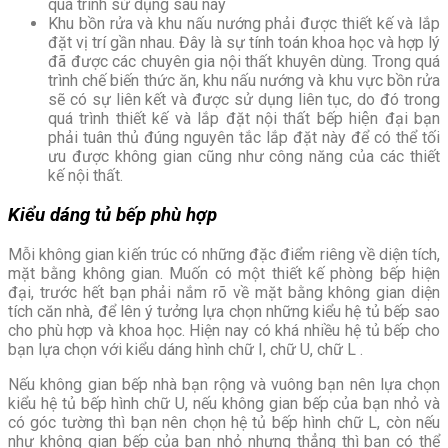
quá trình sử dụng sau này
Khu bồn rửa và khu nấu nướng phải được thiết kế và lắp
đặt vị trí gần nhau. Đây là sự tính toán khoa học và hợp lý
đã được các chuyên gia nội thất khuyên dùng. Trong quá
trình chế biến thức ăn, khu nấu nướng và khu vực bồn rửa
sẽ có sự liên kết và được sử dụng liên tục, do đó trong
quá trình thiết kế và lắp đặt nội thất bếp hiện đại bạn
phải tuân thủ đúng nguyên tắc lắp đặt này để có thể tối
ưu được không gian cũng như công năng của các thiết
kế nội thất.
Kiểu dáng tủ bếp phù hợp
Mỗi không gian kiến trúc có những đặc điểm riêng về diện tích,
mặt bằng không gian. Muốn có một thiết kế phòng bếp hiện
đại, trước hết bạn phải nắm rõ về mặt bằng không gian diện
tích căn nhà, để lên ý tưởng lựa chọn những kiểu hệ tủ bếp sao
cho phù hợp và khoa học. Hiện nay có khá nhiều hệ tủ bếp cho
bạn lựa chọn với kiểu dáng hình chữ I, chữ U, chữ L .
Nếu không gian bếp nhà bạn rộng và vuông bạn nên lựa chọn
kiểu hệ tủ bếp hình chữ U, nếu không gian bếp của bạn nhỏ và
có góc tường thì bạn nên chọn hệ tủ bếp hình chữ L, còn nếu
như không gian bếp của bạn nhỏ nhưng thẳng thì bạn có thể