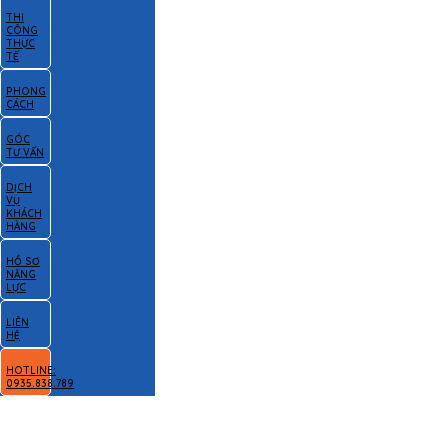
THI
CÔNG
THỰC
TẾ
PHONG
CÁCH
GÓC
TƯ VẤN
DỊCH
VỤ
KHÁCH
HÀNG
HỒ SƠ
NĂNG
LỰC
LIÊN
HỆ
HOTLINE:
0935.838.789