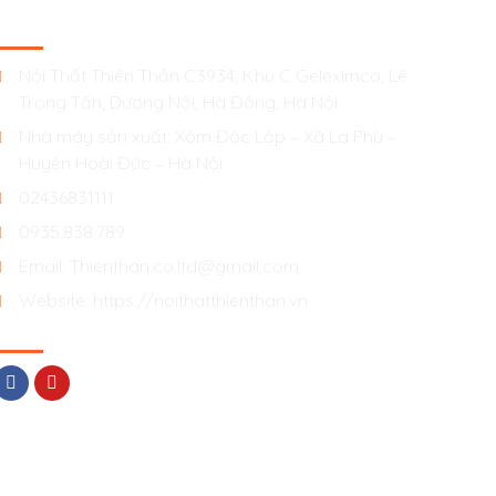
Liên Hệ
Nội Thất Thiên Thần C3934, Khu C Geleximco, Lê
Trọng Tấn, Dương Nội, Hà Đông, Hà Nội
Nhà máy sản xuất: Xóm Độc Lập – Xã La Phù –
Huyện Hoài Đức – Hà Nội
02436831111
0935.838.789
Email: Thienthan.co.ltd@gmail.com
Website: https://noithatthienthan.vn
Mạng Xã Hội