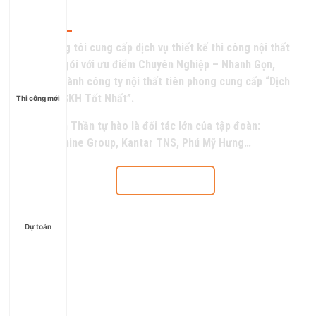
Về Chúng Tôi
Chúng tôi cung cấp dịch vụ thiết kế thi công nội thất
trọn gói với ưu điểm Chuyên Nghiệp – Nhanh Gọn,
trở thành công ty nội thất tiên phong cung cấp “Dịch
Vụ CSKH Tốt Nhất”.
Thi công mới
Thiên Thần tự hào là đối tác lớn của tập đoàn:
Sunshine Group, Kantar TNS, Phú Mỹ Hưng…
Tìm hiểu thêm
Dự toán