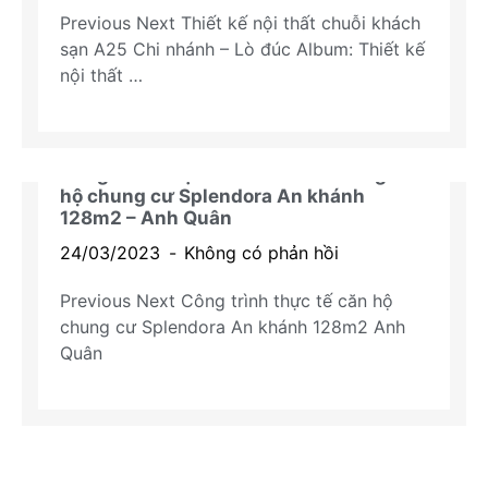
Previous Next Thiết kế nội thất chuỗi khách
sạn A25 Chi nhánh – Lò đúc Album: Thiết kế
nội thất …
Công trình thực tế Thiết kế thi công căn
hộ chung cư Splendora An khánh
Công trình thực tế chung cư
128m2 – Anh Quân
24/03/2023
Không có phản hồi
Previous Next Công trình thực tế căn hộ
chung cư Splendora An khánh 128m2 Anh
Quân