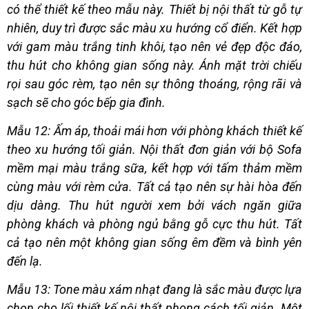
có thể thiết kế theo mẫu này. Thiết bị nội thất từ gỗ tự
nhiên, duy trì được sắc màu xu hướng cổ điển. Kết hợp
với gam màu trắng tinh khôi, tạo nên vẻ đẹp độc đáo,
thu hút cho không gian sống này. Ánh mặt trời chiếu
rọi sau góc rèm, tạo nên sự thông thoáng, rộng rãi và
sạch sẽ cho góc bếp gia đình.
Mẫu 12: Ấm áp, thoải mái hơn với phòng khách thiết kế
theo xu hướng tối giản. Nội thất đơn giản với bộ Sofa
mềm mại màu trắng sữa, kết hợp với tấm thảm mềm
cùng màu với rèm cửa. Tất cả tạo nên sự hài hòa đến
dịu dàng. Thu hút người xem bởi vách ngăn giữa
phòng khách và phòng ngủ bằng gỗ cực thu hút. Tất
cả tạo nên một không gian sống êm đềm và bình yên
đến lạ.
Mẫu 13: Tone màu xám nhạt đang là sắc màu được lựa
chọn cho lối thiết kế nội thất phong cách tối giản. Một