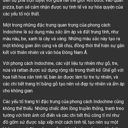
đến sự pha trộn tuyệt vời giữa hai thế giới. Khi bước vào quán
pizza, bạn sẽ cảm nhận được sự tinh tế và sự hòa quyện của
các yếu tố nội thất.
Một trong những đặc trưng quan trọng của phong cách
Indochine là sử dụng màu sắc ấm áp và đất trung tính, như
màu nâu, be, xanh lá cây và vàng. Những màu sắc này tạo ra
một không gian ấm cúng và dễ chịu, đồng thời thể hiện sự gắn
kết với thiên nhiên và văn hóa Đông Nam Á.
Với phong cách Indochine, các vật liệu tự nhiên như gỗ, tre,
nứa và rattan được sử dụng rộng rãi trong thiết kế. Ghế gỗ với
họa tiết hoa văn tinh tế, bàn ăn được làm từ tre tự nhiên, và
các chi tiết trang trí bằng gỗ tạo nên vẻ đẹp tự nhiên và ấm áp
cho không gian.
Các yếu tố trang trí đặc trưng của phong cách Indochine cũng
không thể thiếu. Những chiếc đèn lồng truyền thống, tranh treo
tường với hình ảnh cổ điển và các chi tiết thủ công tỉ mỉ như
đồ gốm sứ được sắp xếp một cách tinh tế, tạo nên sự một