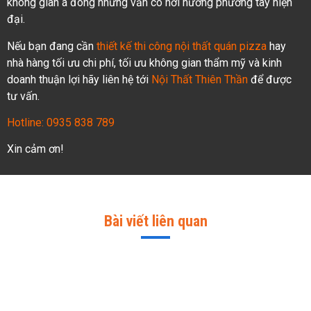
không gian á đông nhưng vẫn có hơi hướng phương tây hiện
đại.
Nếu bạn đang cần
thiết kế thi công nội thất quán pizza
hay
nhà hàng tối ưu chi phí, tối ưu không gian thẩm mỹ và kinh
doanh thuận lợi hãy liên hệ tới
Nội Thất Thiên Thần
để được
tư vấn.
Hotline: 0935 838 789
Xin cảm ơn!
Bài viết liên quan