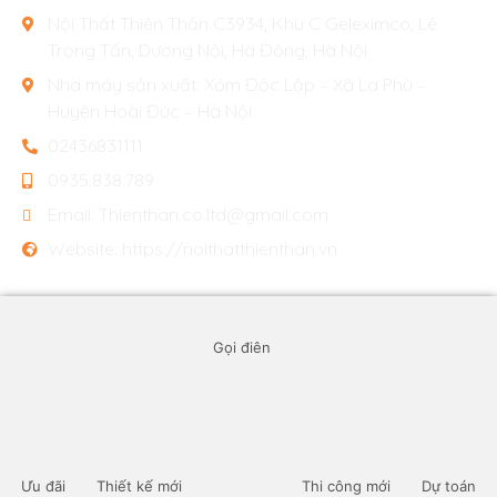
Nội Thất Thiên Thần C3934, Khu C Geleximco, Lê
Trọng Tấn, Dương Nội, Hà Đông, Hà Nội
Nhà máy sản xuất: Xóm Độc Lập – Xã La Phù –
Huyện Hoài Đức – Hà Nội
02436831111
0935.838.789
Email: Thienthan.co.ltd@gmail.com
Website: https://noithatthienthan.vn
Mạng Xã Hội
Gọi điên
Copyright © 2020 NoithatThienThan.
Ưu đãi
Thiết kế mới
Thi công mới
Dự toán