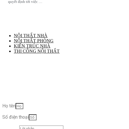
quyết định tới việc …
NỘI THẤT NHÀ
NỘI THẤT PHÒNG
KIẾN TRÚC NHÀ
THI CÔNG NỘI THẤT
Kiến tạo không gian khác biệt và đẳng cấp ngay
hôm nay
Họ tên
Số điện thoại