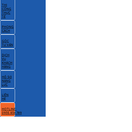
THI
CÔNG
THỰC
TẾ
PHONG
CÁCH
GÓC
TƯ VẤN
DỊCH
VỤ
KHÁCH
HÀNG
HỒ SƠ
NĂNG
LỰC
LIÊN
HỆ
HOTLINE:
0935.838.789