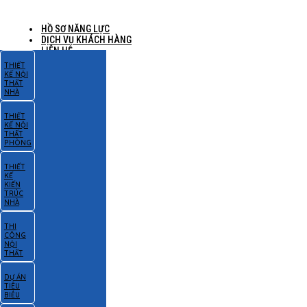
HỒ SƠ NĂNG LỰC
DỊCH VỤ KHÁCH HÀNG
LIÊN HỆ
THIẾT
KẾ NỘI
THẤT
NHÀ
THIẾT
KẾ NỘI
THẤT
PHÒNG
THIẾT
KẾ
KIẾN
TRÚC
NHÀ
THI
CÔNG
NỘI
THẤT
DỰ ÁN
TIÊU
BIỂU