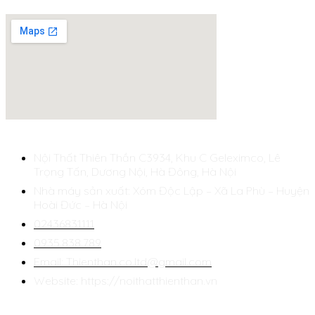
Bản Đồ
Liên Hệ
Nội Thất Thiên Thần C3934, Khu C Geleximco, Lê
Trọng Tấn, Dương Nội, Hà Đông, Hà Nội
Nhà máy sản xuất: Xóm Độc Lập – Xã La Phù – Huyện
Hoài Đức – Hà Nội
02436831111
0935.838.789
Email: Thienthan.co.ltd@gmail.com
Website: https://noithatthienthan.vn
Mạng Xã Hội