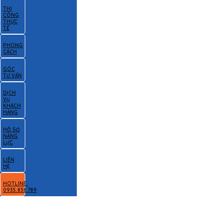
THI
CÔNG
THỰC
TẾ
PHONG
CÁCH
GÓC
TƯ VẤN
DỊCH
VỤ
KHÁCH
HÀNG
HỒ SƠ
NĂNG
LỰC
LIÊN
HỆ
HOTLINE:
0935.838.789