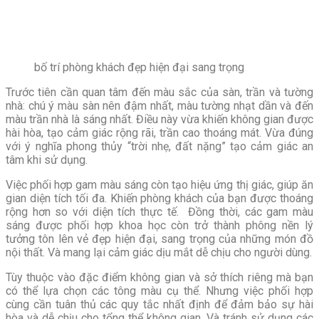
bố trí phòng khách đẹp hiện đại sang trọng
Trước tiên cần quan tâm đến màu sắc của sàn, trần và tường
nhà: chú ý màu sàn nên đậm nhất, màu tường nhạt dần và đến
màu trần nhà là sáng nhất. Điều này vừa khiến không gian được
hài hòa, tạo cảm giác rộng rãi, trần cao thoáng mát. Vừa đúng
với ý nghĩa phong thủy “trời nhẹ, đất nặng” tạo cảm giác an
tâm khi sử dụng.
Việc phối hợp gam màu sáng còn tạo hiệu ứng thị giác, giúp ăn
gian diện tích tối đa. Khiến phòng khách của bạn được thoáng
rộng hơn so với diện tích thực tế. Đồng thời, các gam màu
sáng được phối hợp khoa học còn trở thành phông nền lý
tưởng tôn lên vẻ đẹp hiện đại, sang trọng của những món đồ
nội thất. Và mang lại cảm giác dịu mắt dễ chịu cho người dùng.
Tùy thuộc vào đặc điểm không gian và sở thích riêng mà bạn
có thể lựa chọn các tông màu cụ thể. Nhưng việc phối hợp
cùng cần tuân thủ các quy tắc nhất định để đảm bảo sự hài
hòa và dễ chịu cho tổng thể không gian. Và tránh sử dụng các