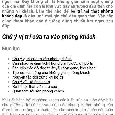
ngôi nhà. Đây không chỉ là không gian sinh hoạt chung
của gia đình mà còn là khu vực gây ấn tượng đầu tiên cho
những vị khách. Làm thế nào để
bố trí nội thất phòng
khách đẹp
là điều mà mọi gia chủ đều quan tâm. Vậy hãy
cùng tham khảo các ý tưởng đúng chuẩn kts ngay sau
đây.
Chú ý vị trí cửa ra vào phòng khách
Mục lục
Chú ý vị trí cửa ra vào phòng khách
Cân nhắc về diện tích không gian trước khi bố trí
Sắp xếp các đồ đạc thiết yếu gọn gàng, khoa học
Tạo sự cân bằng cho không gian phòng khách
Nguyên tắc đối xứng khi bố trí
Chú ý yếu tố ánh sáng
Bố trí nội thất với màu sắc
Quan tâm tới sàn phòng khách
Khi tiến hành bố trí phòng khách các kiến trúc sư luôn đặc biệt
chú ý đến vị trí cửa ra vào của căn phòng. Không những cần
đảm bảo sự rộng rãi, thuận tiện cho sinh hoạt mà còn cần tuân
thủ đúng các nguyên tắc phong thủy để mang tới may mắn, tài