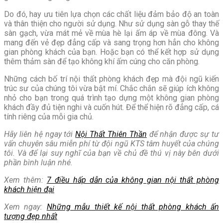
Do đó, hay ưu tiên lựa chọn các chất liệu đảm bảo độ an toàn
và thân thiện cho người sử dụng. Như sử dụng sàn gỗ thay thế
sàn gạch, vừa mát mẻ về mùa hè lại ấm áp về mùa đông. Và
mang đến vẻ đẹp đẳng cấp và sang trọng hơn hẳn cho không
gian phòng khách của bạn. Hoặc bạn có thể kết hợp sử dụng
thêm thảm sàn để tạo không khí ấm cúng cho căn phòng.
Những cách bố trí nội thất phòng khách đẹp mà đội ngũ kiến
trúc sư của chúng tôi vừa bật mí. Chắc chắn sẽ giúp ích không
nhỏ cho bạn trong quá trình tạo dựng một không gian phòng
khách đầy đủ tiện nghi và cuốn hút. Để thể hiện rõ đẳng cấp, cá
tính riêng của mỗi gia chủ.
Hãy liên hệ ngay tới
Nội Thất Thiên Thần
để nhận được sự tư
vấn chuyên sâu miễn phí từ đội ngũ KTS tâm huyết của chúng
tôi. Và để lại suy nghĩ của bạn về chủ đề thú vị này bên dưới
phần bình luận nhé.
Xem thêm:
7 điều hấp dẫn của không gian nội thất phòng
khách hiện đại
Xem ngay:
Những mẫu thiết kế nội thất phòng khách ấn
tượng đẹp nhất