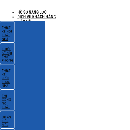
HỒ SƠ NĂNG LỰC
DỊCH VỤ KHÁCH HÀNG
LIÊN HỆ
THIẾT
KẾ NỘI
THẤT
NHÀ
THIẾT
KẾ NỘI
THẤT
PHÒNG
THIẾT
KẾ
KIẾN
TRÚC
NHÀ
THI
CÔNG
NỘI
THẤT
DỰ ÁN
TIÊU
BIỂU