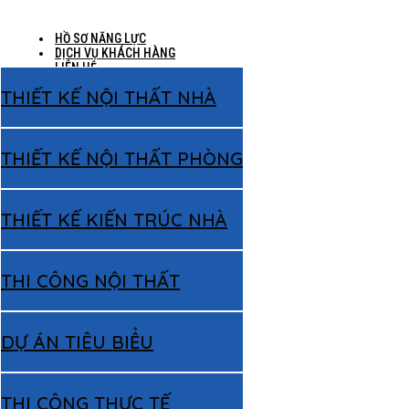
HỒ SƠ NĂNG LỰC
DỊCH VỤ KHÁCH HÀNG
LIÊN HỆ
THIẾT KẾ NỘI THẤT NHÀ
THIẾT KẾ NỘI THẤT PHÒNG
THIẾT KẾ KIẾN TRÚC NHÀ
THI CÔNG NỘI THẤT
DỰ ÁN TIÊU BIỂU
THI CÔNG THỰC TẾ